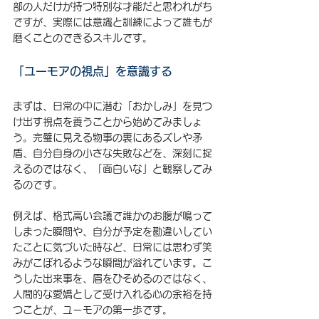
部の人だけが持つ特別な才能だと思われがち
ですが、実際には意識と訓練によって誰もが
磨くことのできるスキルです。
「ユーモアの視点」を意識する
まずは、日常の中に潜む「おかしみ」を見つ
け出す視点を養うことから始めてみましょ
う。完璧に見える物事の裏にあるズレや矛
盾、自分自身の小さな失敗などを、深刻に捉
えるのではなく、「面白いな」と観察してみ
るのです。
例えば、格式高い会議で誰かのお腹が鳴って
しまった瞬間や、自分が予定を勘違いしてい
たことに気づいた時など、日常には思わず笑
みがこぼれるような瞬間が溢れています。こ
うした出来事を、眉をひそめるのではなく、
人間的な愛嬌として受け入れる心の余裕を持
つことが、ユーモアの第一歩です。