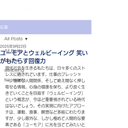
記事
All Posts
2025年9月22日
All Posts
ユーモアとウェルビーイング 笑い
がもたらす回復力
column
現代社会を生きる私たちは、日々多くのスト
wellbeing
レスに晒されています。仕事のプレッシャ
fragments
ー、複雑な人間関係、そして絶え間なく押し
寄せる情報。心身の健康を保ち、より良く生
きていくことを目指す「ウェルビーイング」
という概念が、今ほど重要視されている時代
はないでしょう。その実現に向けたアプロー
チは、運動、食事、瞑想など多岐にわたりま
すが、少し意外な、しかし極めて人間的な要
素である「ユーモア」に光を当ててみたいと