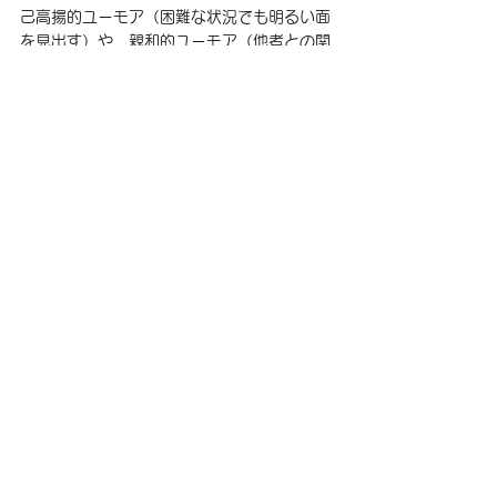
己高揚的ユーモア（困難な状況でも明るい面
を見出す）や、親和的ユーモア（他者との関
係を良好にするためにジョークを言う）が、
精神的な健康や幸福感と強い正の相関を持つ
ことが示されています【資料E】。
一方で、他者を貶める攻撃的ユーモアや、過
度に自分を卑下する自己敗北的ユーモアは、
短期的には笑いを生むかもしれませんが、長
期的には人間関係を損なったり、自尊心を低
下させたりするリスクを伴います。私たちが
目指すべきは、自分も他者も尊重し、共にポ
ジティブな感情を分かち合えるような、建設
的なユーモアです。
笑いと共に歩む、豊かな人生
ユーモアと笑いが、ストレスの軽減、免疫機
能の向上、幸福感の増進といった直接的な効