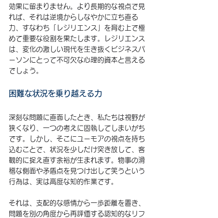
効果に留まりません。より長期的な視点で見
れば、それは逆境からしなやかに立ち直る
力、すなわち「レジリエンス」を育む上で極
めて重要な役割を果たします。レジリエンス
は、変化の激しい現代を生き抜くビジネスパ
ーソンにとって不可欠な心理的資本と言える
でしょう。
困難な状況を乗り越える力
深刻な問題に直面したとき、私たちは視野が
狭くなり、一つの考えに固執してしまいがち
です。しかし、そこにユーモアの視点を持ち
込むことで、状況を少しだけ突き放して、客
観的に捉え直す余裕が生まれます。物事の滑
稽な側面や矛盾点を見つけ出して笑うという
行為は、実は高度な知的作業です。
それは、支配的な感情から一歩距離を置き、
問題を別の角度から再評価する認知的なリフ