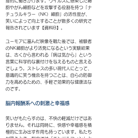
接的に働きかけます。ウイルスに感染した細
胞やがん細胞などを攻撃する役割を持つ「ナ
チュラルキラー（NK）細胞」の活性度が、
笑いによって向上することが数多くの研究で
報告されています【資料B】。
ユーモアに富んだ映像を観た後では、被験者
のNK細胞がより活発になるという実験結果
は、古くから言われる「病は気から」という
言葉に科学的な裏付けを与えるものと言える
でしょう。ストレスの多い現代人にとって、
意識的に笑う機会を持つことは、自らの防御
力を高めるための、手軽で効果的な健康法な
のです。
脳内報酬系への刺激と幸福感
笑いがもたらすのは、不快の軽減だけではあ
りません。それは同時に、快感や幸福感を積
極的に生み出す作用も持っています。私たち